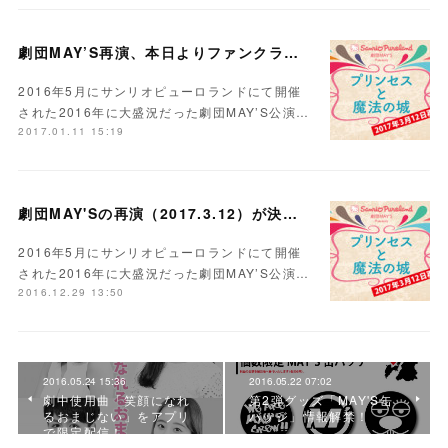
劇団MAY’S再演、本日よりファンクラブ長期会員チケット先行受付開始！
2016年5月にサンリオピューロランドにて開催
された2016年に大盛況だった劇団MAY’S公演…
2017.01.11 15:19
劇団MAY'Sの再演（2017.3.12）が決定しました！
2016年5月にサンリオピューロランドにて開催
された2016年に大盛況だった劇団MAY’S公演…
2016.12.29 13:50
2016.05.24 15:36
2016.05.22 07:02
劇中使用曲「笑顔になれ
第2弾グッズ「MAY'S缶
るおまじない」をアプリ
バッジ」情報解禁！
で限定配信！