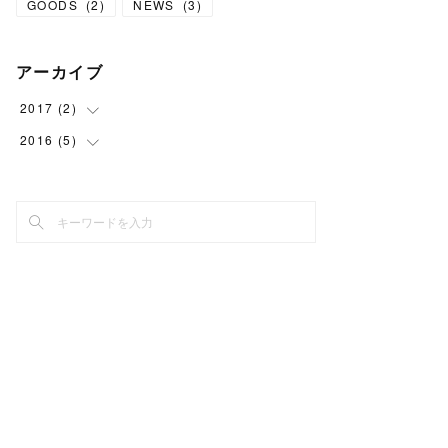
GOODS
(
2
)
NEWS
(
3
)
アーカイブ
2017
(
2
)
2016
(
5
(
1
)
)
(
1
)
(
1
)
(
4
)