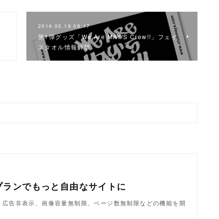
2016.05.19 08:17
第1弾グッズ「We Are MAY'S Crew!!」フェイ
！
スタオル情報解禁
プランでもっと自由なサイトに
ndで、広告非表示、画像容量無制限、ページ数無制限などの機能を開