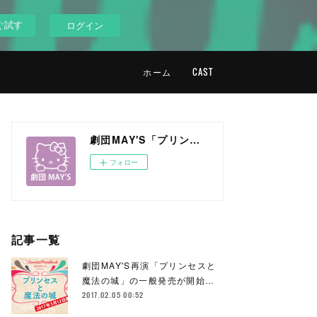
ぐ試す
ログイン
ホーム
CAST
劇団MAY'S「プリンセスと魔法の城」in サンリオピューロランド
フォロー
記事一覧
劇団MAY'S再演「プリンセスと
魔法の城」の一般発売が開始…
2017.02.05 00:52